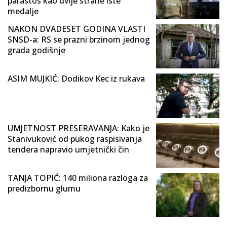
parastos kao dvije strane iste
medalje
NAKON DVADESET GODINA VLASTI
SNSD-a: RS se prazni brzinom jednog
grada godišnje
ASIM MUJKIĆ: Dodikov Kec iz rukava
UMJETNOST PRESERAVANJA: Kako je
Stanivuković od pukog raspisivanja
tendera napravio umjetnički čin
TANJA TOPIĆ: 140 miliona razloga za
predizbornu glumu