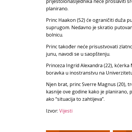
prijestolonasljednika neće proslaviti 
planirano.
Princ Haakon (52) će ograničiti duža p
suprugom. Nedavno je skratio putovanj
bolnicu.
Princ također neće prisustvovati zlatn
junu, navodi se u saopštenju.
Princeza Ingrid Alexandra (22), kćerka
boravka u inostranstvu na Univerzitetu 
Njen brat, princ Sverre Magnus (20), tr
kasnije ove godine kako je planirano, p
ako “situacija to zahtijeva”.
Izvor:
Vijesti