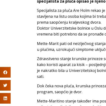
specijalista za pluća opisao je njeno
Specijalista za pluća Are Holm rekao 
stavljena na listu osoba kojima bi treba
prema saopćenju kraljevskog dvora.
Doktor Univerzitetske bolnice u Oslu da
vremena biti potrebno da se pronađe 
Mette-Marit pati od neizlječivog stanja
u plućima, uzrokujući simptome uključu
Zdravstveno stanje krunske princeze s
kako koristi aparat za kisik – posljedn
je nakratko bila u Univerzitetskoj bolni
sati.
Dok čeka nova pluća, krunska princeza
program, saopćio je dvor.
Mette-Maritino stanje također ima posl