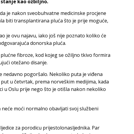
 stanje kao ozbiljno.
je da je nakon sveobuhvatne medicinske procjene
la biti transplantirana pluća što je prije moguće,
o je ovu najavu, iako još nije poznato koliko će
odgovarajuća donorska pluća.
 plućne fibroze, kod kojeg se ožiljno tkivo formira
jući otežano disanje.
e nedavno pogoršalo. Nekoliko puta je viđena
ji put u četvrtak, prema norveškim medijima, kada
ci u Oslu prije nego što je otišla nakon nekoliko
 neće moći normalno obavljati svoj službeni
jedice za porodicu prijestolonasljednika. Par