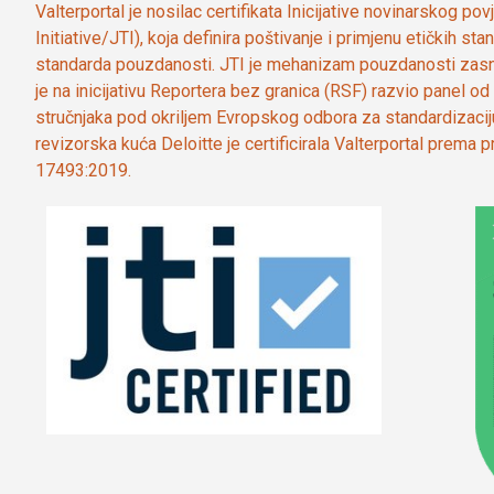
Valterportal je nosilac certifikata Inicijative novinarskog po
Initiative/JTI), koja definira poštivanje i primjenu etičkih s
standarda pouzdanosti. JTI je mehanizam pouzdanosti zasn
je na inicijativu Reportera bez granica (RSF) razvio panel 
stručnjaka pod okriljem Evropskog odbora za standardizaci
revizorska kuća Deloitte je certificirala Valterportal prema
17493:2019.