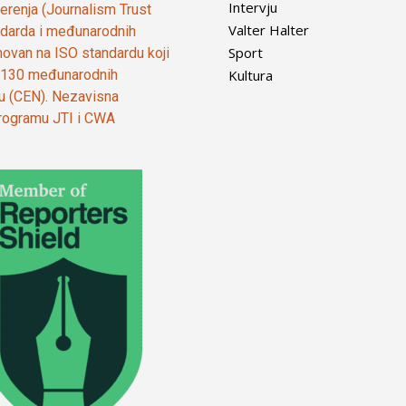
Intervju
vjerenja (Journalism Trust
Valter Halter
tandarda i međunarodnih
Sport
ovan na ISO standardu koji
Kultura
od 130 međunarodnih
ju (CEN). Nezavisna
 programu JTI i CWA