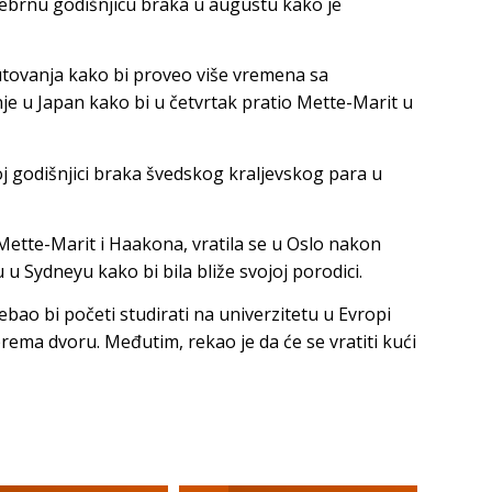
srebrnu godišnjicu braka u augustu kako je
utovanja kako bi proveo više vremena sa
e u Japan kako bi u četvrtak pratio Mette-Marit u
oj godišnjici braka švedskog kraljevskog para u
 Mette-Marit i Haakona, vratila se u Oslo nakon
u Sydneyu kako bi bila bliže svojoj porodici.
ebao bi početi studirati na univerzitetu u Evropi
rema dvoru. Međutim, rekao je da će se vratiti kući