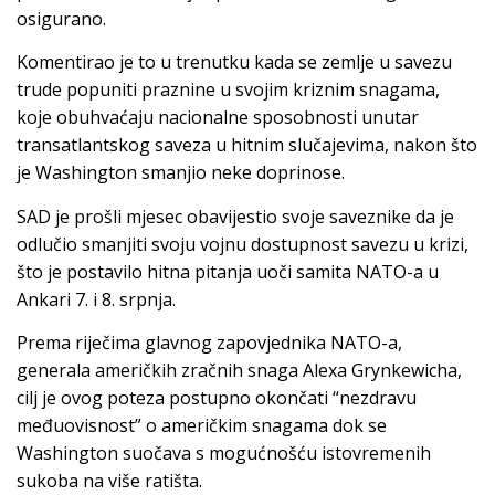
osigurano.
Komentirao je to u trenutku kada se zemlje u savezu
trude popuniti praznine u svojim kriznim snagama,
koje obuhvaćaju nacionalne sposobnosti unutar
transatlantskog saveza u hitnim slučajevima, nakon što
je Washington smanjio neke doprinose.
SAD je prošli mjesec obavijestio svoje saveznike da je
odlučio smanjiti svoju vojnu dostupnost savezu u krizi,
što je postavilo hitna pitanja uoči samita NATO-a u
Ankari 7. i 8. srpnja.
Prema riječima glavnog zapovjednika NATO-a,
generala američkih zračnih snaga Alexa Grynkewicha,
cilj je ovog poteza postupno okončati “nezdravu
međuovisnost” o američkim snagama dok se
Washington suočava s mogućnošću istovremenih
sukoba na više ratišta.