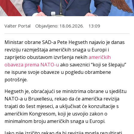
Valter Portal
Objavljeno:
18.06.2026.
13:09
Ministar obrane SAD-a Pete Hegseth najavio je danas
reviziju razmještaja američkih snaga u Europi i
zaprijetio obustavom izvršenja nekih
američkih
obaveza prema NATO-u
ako saveznici “koji se šlepaju”
ne ispune svoje obaveze u pogledu obrambene
potrošnje.
Hegseth je, obraćajući se ministrima obrane u sjedištu
NATO-a u Bruxellesu, rekao da će američka revizija
trajati do šest mjeseci, a uključivat ​​će konzultacije s
američkim Kongresom, koji je usvojio zakon o
minimalnom broju američkih snaga u Europi.
Iako nije izričito rekao da bi revizija mogla rezultirati