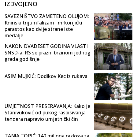
IZDVOJENO
SAVEZNIŠTVO ZAMETENO OLUJOM:
Kninski trijumfalizam i mrkonjićki
parastos kao dvije strane iste
medalje
NAKON DVADESET GODINA VLASTI
SNSD-a: RS se prazni brzinom jednog
grada godišnje
ASIM MUJKIĆ: Dodikov Kec iz rukava
UMJETNOST PRESERAVANJA: Kako je
Stanivuković od pukog raspisivanja
tendera napravio umjetnički čin
TANJA TOPIĆ: 140 miliona razloga za