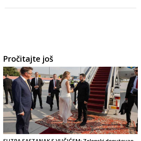
Pročitajte još
SUTRA SASTANAK S VUČIĆEM: Zelenski doputovao