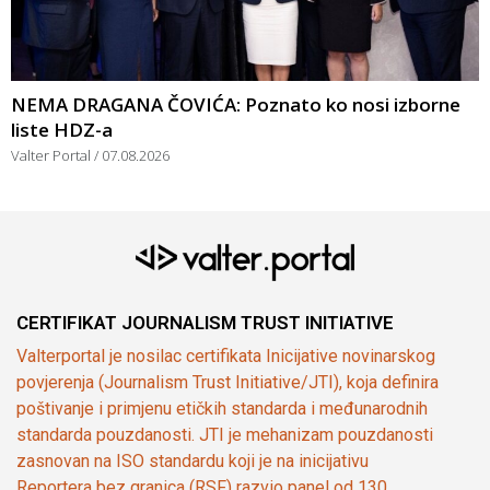
NEMA DRAGANA ČOVIĆA: Poznato ko nosi izborne
liste HDZ-a
Valter Portal
07.08.2026
CERTIFIKAT JOURNALISM TRUST INITIATIVE
Valterportal je nosilac certifikata Inicijative novinarskog
povjerenja (Journalism Trust Initiative/JTI), koja definira
poštivanje i primjenu etičkih standarda i međunarodnih
standarda pouzdanosti. JTI je mehanizam pouzdanosti
zasnovan na ISO standardu koji je na inicijativu
Reportera bez granica (RSF) razvio panel od 130