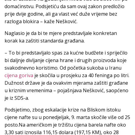
domaćinstvu. Podsjetiću da sam ovaj zakon predložio
prije dvije godine, ali ga vlast već duže vrijeme bez
razloga blokira – kaže Nešković.
Naglasio je da bi te mjere predstavljale konkretan
korak ka zaštiti standarda građana.
– To bi predstavljalo spas za kućne budžete i spriječilo
bi daljnje divljanje cijena hrane i drugih proizvoda koje
svakodnevno koristimo. Od početka sukoba u Iranu
cijena goriva
je skočila u prosjeku za 40 feninga po litri.
Dužnost države je da ovakvim mjerama zaštiti građane
u kriznim vremenima – pojašnjava Nešković, saopćeno
je iz SDS-a.
Podsjetimo, zbog eskalacije krize na Bliskom istoku
cijene nafte su u ponedjeljak, 9. marta skočile više od 25
posto.Na američkom je tržištu cijena barela nafte oko
3,30 sati iznosila 116,15 dolara (197,15 KM), oko 28