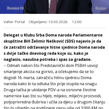
Valter Portal
Objavljeno:
10.03.2026.
12:00
Delegat u Klubu Srba Doma naroda Parlamentarne
skupštine BiH Želimir Nešković (SDS) najavio je da
će zatražiti održavanje hitne sjednice Doma naroda
s dvije tačke dnevnog reda koje su, kako je
naglasio, nasušna potreba i spas za građane.
– Odmah nakon što Predstavnički dom PSBiH usvoji
smanjenje akciza na gorivo, a očekujemo da se to
dogodi 16. marta, zatražiću hitnu sjednicu Doma
naroda kako bi ta odluka što prije stupila na snagu.
Druga tačka je ukidanje PDV-a na osnovne životne
namirnice kao što su hljeb, mlijeko, mliječni proizvodi,
poljoprivredna đubriva i učila za djecu u drugom čitanju
što bi uštedilo na godišnjem nivou više od 3.000 KM po