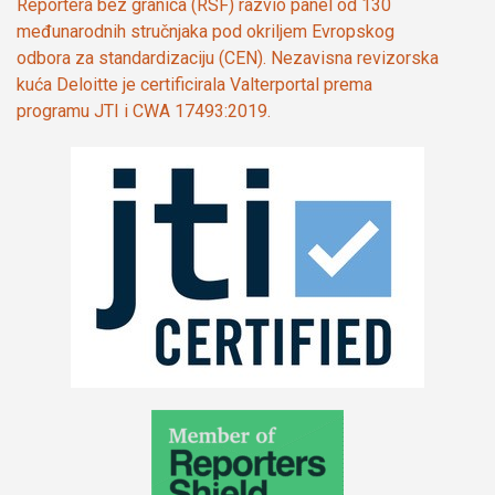
Reportera bez granica (RSF) razvio panel od 130
međunarodnih stručnjaka pod okriljem Evropskog
odbora za standardizaciju (CEN). Nezavisna revizorska
kuća Deloitte je certificirala Valterportal prema
programu JTI i CWA 17493:2019.