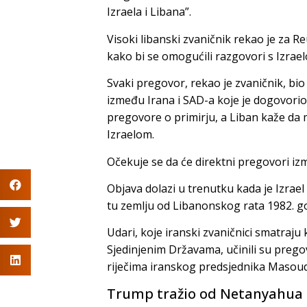
Izraela i Libana”.
Visoki libanski zvaničnik rekao je za R
kako bi se omogućili razgovori s Izrae
Svaki pregovor, rekao je zvaničnik, bio b
između Irana i SAD-a koje je dogovorio
pregovore o primirju, a Liban kaže da
Izraelom.
Očekuje se da će direktni pregovori izm
Objava dolazi u trenutku kada je Izrae
tu zemlju od Libanonskog rata 1982. g
Udari, koje iranski zvaničnici smatraj
Sjedinjenim Državama, učinili su pre
riječima iranskog predsjednika Masou
Trump tražio od Netanyahua 