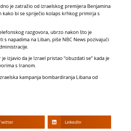
o je zatražio od izraelskog premijera Benjamina
kako bi se spriječio kolaps krhkog primirja s
elefonskog razgovora, ubrzo nakon što je
ti s napadima na Liban, piše NBC News pozivajući
ministracije.
e izjavio da je Izrael pristao “obuzdati se” kada je
vorima s Iranom.
a izraelska kampanja bombardiranja Libana od
Twitter
LinkedIn