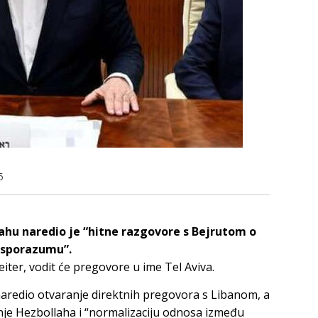
5
ahu naredio je “hitne razgovore s Bejrutom o
 sporazumu”.
iter, vodit će pregovore u ime Tel Aviva.
naredio otvaranje direktnih pregovora s Libanom, a
nje Hezbollaha i “normalizaciju odnosa između