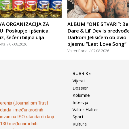
A ORGANIZACIJA ZA
ALBUM “ONE STVARI”: Be
: Poskupjeli pšenica,
Dare & Lil’ Devils predvođ
, šećer i biljna ulja
Darkom Jelisićem objavio
pjesmu “Last Love Song”
ortal
07.08.2026
Valter Portal
07.08.2026
RUBRIKE
Vijesti
Dossier
Kolumne
Intervju
vjerenja (Journalism Trust
Valter Halter
tandarda i međunarodnih
Sport
ovan na ISO standardu koji
Kultura
od 130 međunarodnih