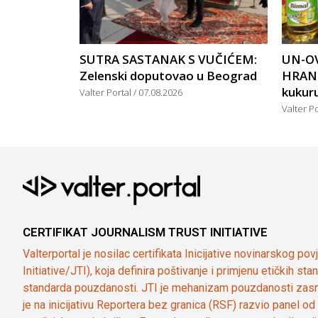
SUTRA SASTANAK S VUČIĆEM:
UN-OV
Zelenski doputovao u Beograd
HRANU
kukuruz
Valter Portal
07.08.2026
Valter P
CERTIFIKAT JOURNALISM TRUST INITIATIVE
Valterportal je nosilac certifikata Inicijative novinarskog po
Initiative/JTI), koja definira poštivanje i primjenu etičkih s
standarda pouzdanosti. JTI je mehanizam pouzdanosti zasn
je na inicijativu Reportera bez granica (RSF) razvio panel 