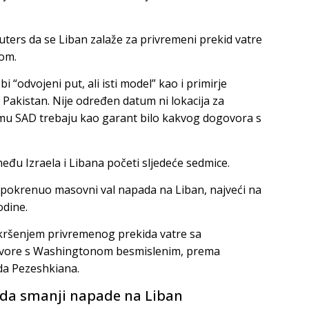
euters da se Liban zalaže za privremeni prekid vatre
lom.
i “odvojeni put, ali isti model” kao i primirje
 Pakistan. Nije određen datum ni lokacija za
 mu SAD trebaju kao garant bilo kakvog dogovora s
eđu Izraela i Libana početi sljedeće sedmice.
l pokrenuo masovni val napada na Liban, najveći na
odine.
u kršenjem privremenog prekida vatre sa
govore s Washingtonom besmislenim, prema
da Pezeshkiana.
da smanji napade na Liban