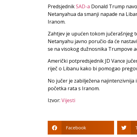
Predsjednik
SAD-a
Donald Trump navodn
Netanyahua da smanji napade na Liban 
Iranom.
Zahtjev je upućen tokom jučerašnjeg t
Netanyahu javno poručio da će nastavi
se na visokog dužnosnika Trumpove ad
Američki potpredsjednik JD Vance jučer j
riječ o Libanu kako bi pomogao prego
No jučer je zabilježena najintenzivnij
početka rata s Iranom.
Izvor:
Vijesti
Facebook