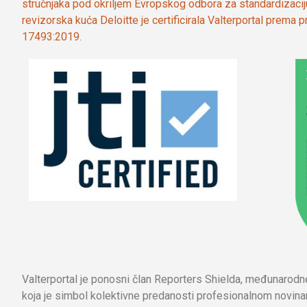
stručnjaka pod okriljem Evropskog odbora za standardizaci
revizorska kuća Deloitte je certificirala Valterportal prema
17493:2019.
Valterportal je ponosni član Reporters Shielda, međunarod
koja je simbol kolektivne predanosti profesionalnom novinar