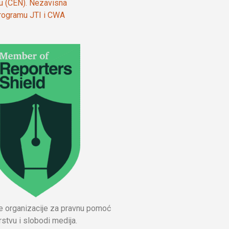
ju (CEN). Nezavisna
 programu JTI i CWA
ne organizacije za pravnu pomoć
stvu i slobodi medija.