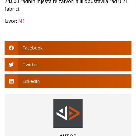
74.000 radnih mjesta te zatvorila ili obustavila rad u 21
fabrici.
Izvor:
N1
Facebook
Twitter
LinkedIn