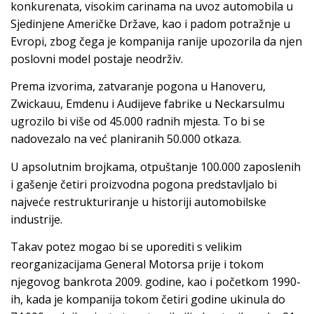
konkurenata, visokim carinama na uvoz automobila u
Sjedinjene Američke Države, kao i padom potražnje u
Evropi, zbog čega je kompanija ranije upozorila da njen
poslovni model postaje neodrživ.
Prema izvorima, zatvaranje pogona u Hanoveru,
Zwickauu, Emdenu i Audijeve fabrike u Neckarsulmu
ugrozilo bi više od 45.000 radnih mjesta. To bi se
nadovezalo na već planiranih 50.000 otkaza.
U apsolutnim brojkama, otpuštanje 100.000 zaposlenih
i gašenje četiri proizvodna pogona predstavljalo bi
najveće restrukturiranje u historiji automobilske
industrije.
Takav potez mogao bi se uporediti s velikim
reorganizacijama General Motorsa prije i tokom
njegovog bankrota 2009. godine, kao i početkom 1990-
ih, kada je kompanija tokom četiri godine ukinula do