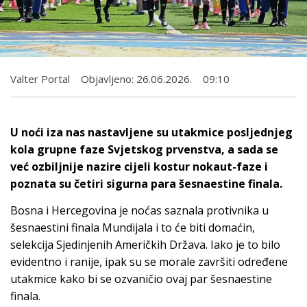
Valter Portal
Objavljeno:
26.06.2026.
09:10
U noći iza nas nastavljene su utakmice posljednjeg
kola grupne faze Svjetskog prvenstva, a sada se
već ozbiljnije nazire cijeli kostur nokaut-faze i
poznata su četiri sigurna para šesnaestine finala.
Bosna i Hercegovina je noćas saznala protivnika u
šesnaestini finala Mundijala i to će biti domaćin,
selekcija Sjedinjenih Američkih Država. Iako je to bilo
evidentno i ranije, ipak su se morale završiti određene
utakmice kako bi se ozvaničio ovaj par šesnaestine
finala.