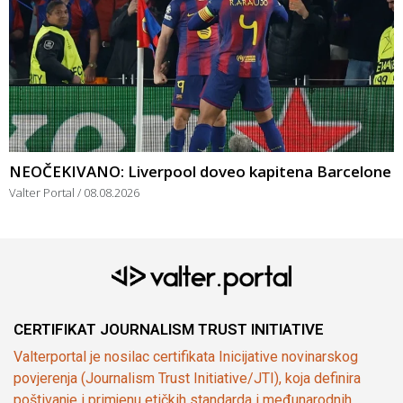
NEOČEKIVANO: Liverpool doveo kapitena Barcelone
Valter Portal
08.08.2026
CERTIFIKAT JOURNALISM TRUST INITIATIVE
Valterportal je nosilac certifikata Inicijative novinarskog
povjerenja (Journalism Trust Initiative/JTI), koja definira
poštivanje i primjenu etičkih standarda i međunarodnih