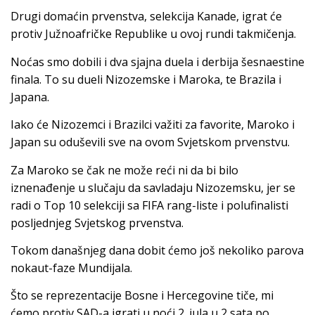
Drugi domaćin prvenstva, selekcija Kanade, igrat će
protiv Južnoafričke Republike u ovoj rundi takmičenja.
Noćas smo dobili i dva sjajna duela i derbija šesnaestine
finala. To su dueli Nizozemske i Maroka, te Brazila i
Japana.
Iako će Nizozemci i Brazilci važiti za favorite, Maroko i
Japan su oduševili sve na ovom Svjetskom prvenstvu.
Za Maroko se čak ne može reći ni da bi bilo
iznenađenje u slučaju da savladaju Nizozemsku, jer se
radi o Top 10 selekciji sa FIFA rang-liste i polufinalisti
posljednjeg Svjetskog prvenstva.
Tokom današnjeg dana dobit ćemo još nekoliko parova
nokaut-faze Mundijala.
Što se reprezentacije Bosne i Hercegovine tiče, mi
ćemo protiv SAD-a igrati u noći 2. jula u 2 sata po