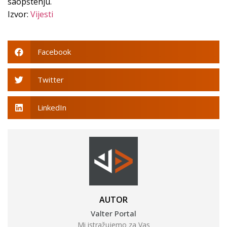
saopštenju.
Izvor:
Vijesti
Facebook
Twitter
LinkedIn
AUTOR
Valter Portal
Mi istražujemo za Vas