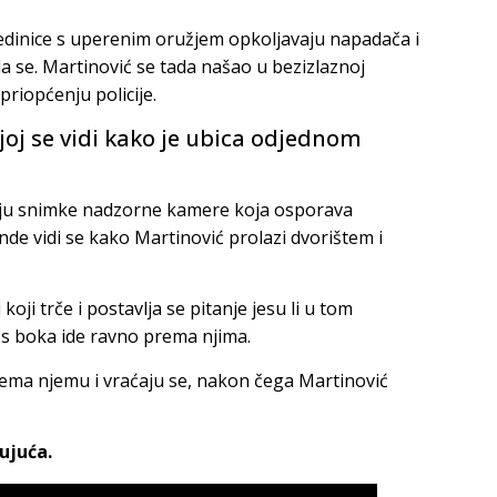
 jedinice s uperenim oružjem opkoljavaju napadača i
da se. Martinović se tada našao u bezizlaznoj
 priopćenju policije.
oj se vidi kako je ubica odjednom
ziju snimke nadzorne kamere koja osporava
nde vidi se kako Martinović prolazi dvorištem i
koji trče i postavlja se pitanje jesu li u tom
 s boka ide ravno prema njima.
rema njemu i vraćaju se, nakon čega Martinović
ujuća.