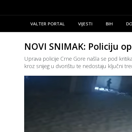
VALTER PORTAL
VIJESTI
BIH
DO
NOVI SNIMAK: Policiju opt
Uprava policije Crne Gore našla se pod kritika
kroz snijeg u dvorištu te nedostaju ključni tr