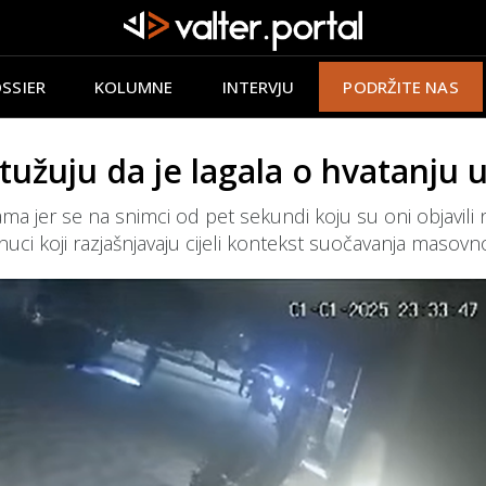
SSIER
KOLUMNE
INTERVJU
PODRŽITE NAS
užuju da je lagala o hvatanju u
ma jer se na snimci od pet sekundi koju su oni objavili 
enuci koji razjašnjavaju cijeli kontekst suočavanja masovn