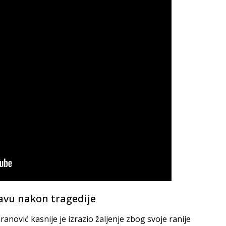
zjavu nakon tragedije
anović kasnije je izrazio žaljenje zbog svoje ranije