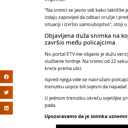
“Na snimci se jasno vidi kako taktičke
izdaju zapovijed da odbaci oružje i pre
situaciji i izvršio samoubojstvo”, stoji u
Objavljena duža snimka na koj
završio među policajcima
No portal ETV.me objavio je dužu ver
službene tvrdnje. Na snimci od 22 seku
kreće prema ulici.
Ispred njega vide se naoružani policajci 
trenutku uopće bili svjesni da napadač
U jednom trenutku okreću svjetiljke p
pada.
Upozoravamo da je snimka uznemir