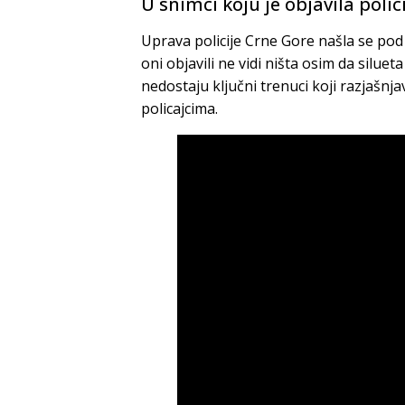
U snimci koju je objavila poli
Uprava policije Crne Gore našla se pod 
oni objavili ne vidi ništa osim da silue
nedostaju ključni trenuci koji razjašnj
policajcima.