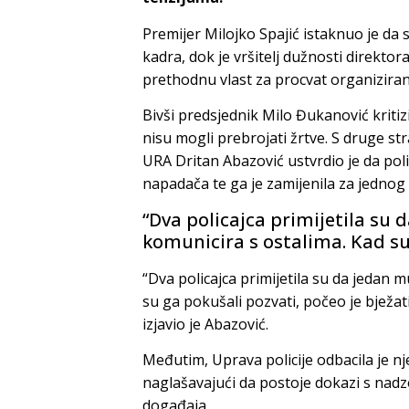
Premijer Milojko Spajić istaknuo je da
kadra, dok je vršitelj dužnosti direkto
prethodnu vlast za procvat organiziran
Bivši predsjednik Milo Đukanović kritiz
nisu mogli prebrojati žrtve. S druge st
URA Dritan Abazović ustvrdio je da polic
napadača te ga je zamijenila za jednog 
“Dva policajca primijetila s
komunicira s ostalima. Kad su 
“Dva policajca primijetila su da jedan
su ga pokušali pozvati, počeo je bježat
izjavio je Abazović.
Međutim, Uprava policije odbacila je n
naglašavajući da postoje dokazi s nadz
događaja.