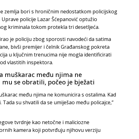
 se zemlja bori s hroničnim nedostatkom policijskog
ra Uprave policije Lazar Šćepanović optužio
og kriminala tokom protekla tri desetljeća.
irao je policiju zbog sporosti navodeći da satima
rane, bivši premijer i čelnik Građanskog pokreta
ija u ključnim trenucima nije mogla identificirati
od vlastitih inspektora.
u da muškarac među njima ne
mu se obratili, počeo je bježati
 muškarac među njima ne komunicira s ostalima. Kad
i. Tada su shvatili da se umiješao među policajce,”
jegove tvrdnje kao netočne i maliciozne
ornih kamera koji potvrđuju njihovu verziju