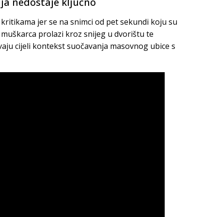
cija nedostaje ključno
kritikama jer se na snimci od pet sekundi koju su
ta muškarca prolazi kroz snijeg u dvorištu te
avaju cijeli kontekst suočavanja masovnog ubice s