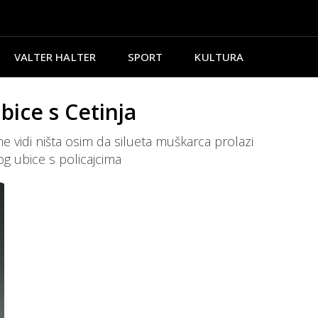
VALTER HALTER
SPORT
KULTURA
bice s Cetinja
ne vidi ništa osim da silueta muškarca prolazi
og ubice s policajcima