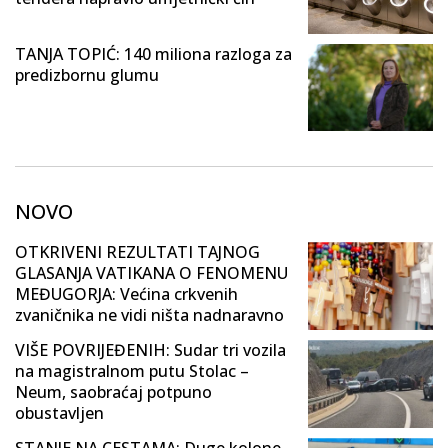
TANJA TOPIĆ: 140 miliona razloga za
predizbornu glumu
NOVO
OTKRIVENI REZULTATI TAJNOG
GLASANJA VATIKANA O FENOMENU
MEĐUGORJA: Većina crkvenih
zvaničnika ne vidi ništa nadnaravno
VIŠE POVRIJEĐENIH: Sudar tri vozila
na magistralnom putu Stolac –
Neum, saobraćaj potpuno
obustavljen
STANJE NA CESTAMA: Duge kolone