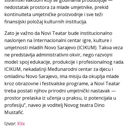
sistemski vakuum koji se godinama produbljuje —
nedostatak prostora za mlade umjetnike, prekid
kontinuiteta umjetničke proizvodnje i sve teži
finansijski položaj kulturnih institucija.
Zato je važno da Novi Teatar bude institucionalno
naslonjen na Internacionalni centar igre, kulture i
umjetnosti mladih Novo Sarajevo (ICIKUM). Takva veza
ne predstavlja administrativni okvir, nego razvojni
model: spoj edukacije, produkcije i profesionalnog rada.
ICIKUM, nekadašnji Međunarodni centar za djecu i
omladinu Novo Sarajevo, ima misiju da okuplja mlade
kroz obrazovne i festivalske programe, a Novi Teatar
treba postati njihov prirodni umjetnički nastavak —
prostor prelaska iz učenja u praksu, iz potencijala u
profesiju”, naveo je voditelj Novog teatra Dino
Mustafić.
Izvor:
Klix