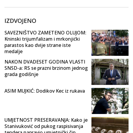
IZDVOJENO
SAVEZNIŠTVO ZAMETENO OLUJOM:
Kninski trijumfalizam i mrkonjićki
parastos kao dvije strane iste
medalje
NAKON DVADESET GODINA VLASTI
SNSD-a: RS se prazni brzinom jednog
grada godišnje
ASIM MUJKIĆ: Dodikov Kec iz rukava
UMJETNOST PRESERAVANJA: Kako je
Stanivuković od pukog raspisivanja
tendera napravio umjetnički čin