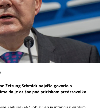
6
ne Zeitung Schmidt najviše govorio o
ima da je otišao pod pritiskom predstavnika
ne Zeitung (FAZ) objavljen je intervju s visokim