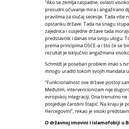
“Ako se zemlja raspadne, ovlasti visok
presudni očuvanje mira i angažirano d
pravilima za slučaj secesije. Tada više 
opstanku države. Tada na snagu stupa
zajednica i susjedne države tada moraju 
predstavnik i danas ima svoju ulogu. T
prema principima OSCE-a i što će se bi
rezultat je isključivo angažmana visoko
Schmidt je poseban problem imao s tvrd
mnogo uraditi tokom svojih mandata u
“Funkcionalnost ove države postoji samo
Međutim, intervencionizam nije dugoro
evropskoj integraciji. Ona trenutno ne
posjeduje čarobni štapić. Na kraju je po
Hercegovini”, rekao je visoki predstavn
O državnoj imovini i islamofobiji u B