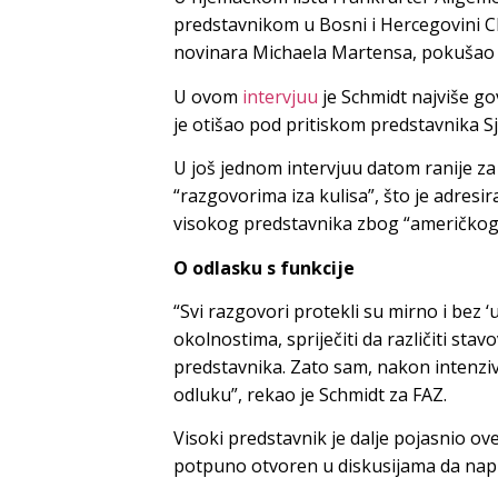
predstavnikom u Bosni i Hercegovini 
novinara Michaela Martensa, pokušao z
U ovom
intervjuu
je Schmidt najviše g
je otišao pod pritiskom predstavnika S
U još jednom intervjuu datom ranije za
“razgovorima iza kulisa”, što je adresir
visokog predstavnika zbog “američkog p
O odlasku s funkcije
“Svi razgovori protekli su mirno i bez
okolnostima, spriječiti da različiti stav
predstavnika. Zato sam, nakon intenziv
odluku”, rekao je Schmidt za FAZ.
Visoki predstavnik je dalje pojasnio ov
potpuno otvoren u diskusijama da napu