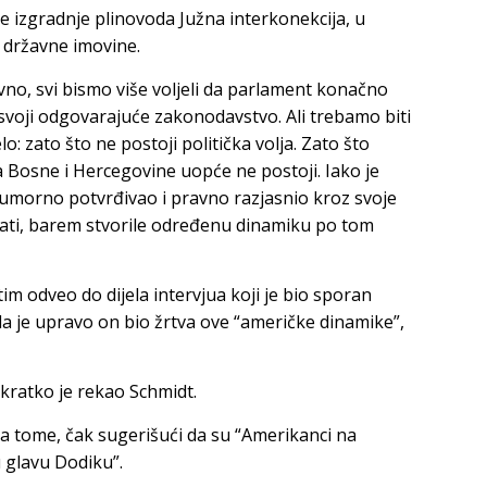
e izgradnje plinovoda Južna interkonekcija, u
 državne imovine.
avno, svi bismo više voljeli da parlament konačno
svoji odgovarajuće zakonodavstvo. Ali trebamo biti
lo: zato što ne postoji politička volja. Zato što
a Bosne i Hercegovine uopće ne postoji. Iako je
umorno potvrđivao i pravno razjasnio kroz svoje
ati, barem stvorile određenu dinamiku po tom
im odveo do dijela intervjua koji je bio sporan
a je upravo on bio žrtva ove “američke dinamike”,
 kratko je rekao Schmidt.
na tome, čak sugerišući da su “Amerikanci na
 glavu Dodiku”.