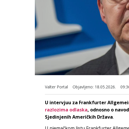
Valter Portal
Objavljeno:
18.05.2026.
09:3
U intervjuu za Frankfurter Allgemei
razlozima odlaska
, odnosno o navod
Sjedinjenih Američkih Država
.
U njemačkom listu Frankfurter Allgemei