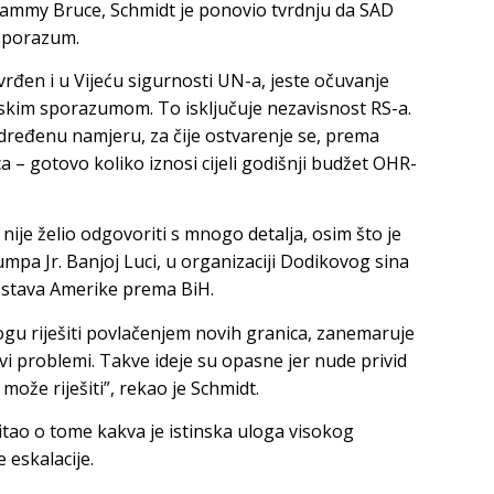
 Tammy Bruce, Schmidt je ponovio tvrdnju da SAD
 sporazum.
vrđen i u Vijeću sigurnosti UN-a, jeste očuvanje
skim sporazumom. To isključuje nezavisnost RS-a.
 određenu namjeru, za čije ostvarenje se, prema
 – gotovo koliko iznosi cijeli godišnji budžet OHR-
ije želio odgovoriti s mnogo detalja, osim što je
pa Jr. Banjoj Luci, u organizaciji Dodikovog sina
 stava Amerike prema BiH.
gu riješiti povlačenjem novih granica, zanemaruje
vi problemi. Takve ideje su opasne jer nude privid
može riješiti”, rekao je Schmidt.
pitao o tome kakva je istinska uloga visokog
 eskalacije.