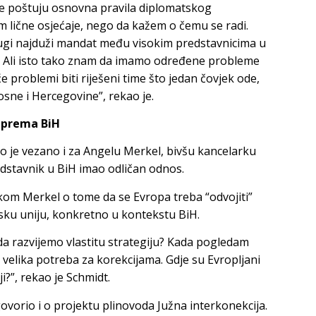
 ne poštuju osnovna pravila diplomatskog
 lične osjećaje, nego da kažem o čemu se radi.
drugi najduži mandat među visokim predstavnicima u
. Ali isto tako znam da imamo određene probleme
e problemi biti riješeni time što jedan čovjek ode,
sne i Hercegovine”, rekao je.
e prema BiH
o je vezano i za Angelu Merkel, bivšu kancelarku
dstavnik u BiH imao odličan odnos.
kom Merkel o tome da se Evropa treba “odvojiti”
psku uniju, konkretno u kontekstu BiH.
 da razvijemo vlastitu strategiju? Kada pogledam
i velika potreba za korekcijama. Gdje su Evropljani
i?”, rekao je Schmidt.
vorio i o projektu plinovoda Južna interkonekcija.