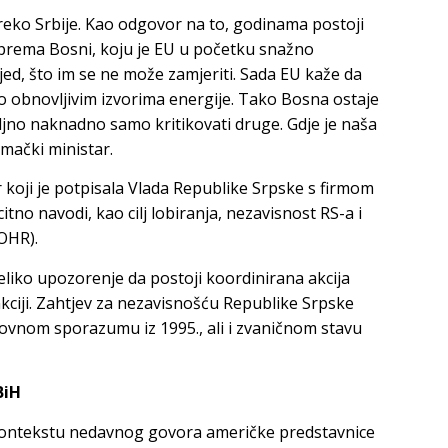
 preko Srbije. Kao odgovor na to, godinama postoji
e prema Bosni, koju je EU u početku snažno
jed, što im se ne može zamjeriti. Sada EU kaže da
 o obnovljivim izvorima energije. Tako Bosna ostaje
ljno naknadno samo kritikovati druge. Gdje je naša
emački ministar.
 koji je potpisala Vlada Republike Srpske s firmom
tno navodi, kao cilj lobiranja, nezavisnost RS-a i
OHR).
eliko upozorenje da postoji koordinirana akcija
nkciji. Zahtjev za nezavisnošću Republike Srpske
vnom sporazumu iz 1995., ali i zvaničnom stavu
BiH
 kontekstu nedavnog govora američke predstavnice