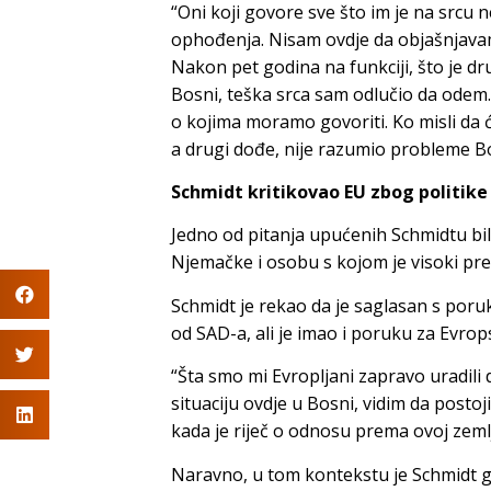
“Oni koji govore sve što im je na srcu
ophođenja. Nisam ovdje da objašnjavam
Nakon pet godina na funkciji, što je 
Bosni, teška srca sam odlučio da odem
o kojima moramo govoriti. Ko misli da ć
a drugi dođe, nije razumio probleme Bo
Schmidt kritikovao EU zbog politik
Jedno od pitanja upućenih Schmidtu bil
Njemačke i osobu s kojom je visoki pre
Schmidt je rekao da je saglasan s poru
od SAD-a, ali je imao i poruku za Evro
“Šta smo mi Evropljani zapravo uradili
situaciju ovdje u Bosni, vidim da postoj
kada je riječ o odnosu prema ovoj zemlj
Naravno, u tom kontekstu je Schmidt go