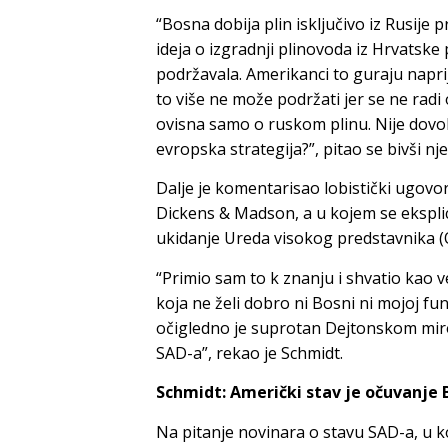
“Bosna dobija plin isključivo iz Rusije
ideja o izgradnji plinovoda iz Hrvatsk
podržavala. Amerikanci to guraju napri
to više ne može podržati jer se ne radi
ovisna samo o ruskom plinu. Nije dovo
evropska strategija?”, pitao se bivši nj
Dalje je komentarisao lobistički ugovor
Dickens & Madson, a u kojem se eksplici
ukidanje Ureda visokog predstavnika (
“Primio sam to k znanju i shvatio kao v
koja ne želi dobro ni Bosni ni mojoj fu
očigledno je suprotan Dejtonskom miro
SAD-a”, rekao je Schmidt.
Schmidt: Američki stav je očuvanje 
Na pitanje novinara o stavu SAD-a, u