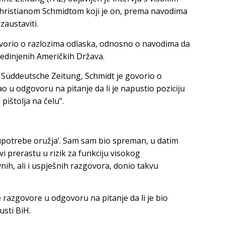
Christianom Schmidtom koji je on, prema navodima
austaviti.
ovorio o razlozima odlaska, odnosno o navodima da
jedinjenih Američkih Država.
 Süddeutsche Zeitung, Schmidt je govorio o
ao u odgovoru na pitanje da li je napustio poziciju
ištolja na čelu”.
 ‘upotrebe oružja’. Sam sam bio spreman, u datim
ovi prerastu u rizik za funkciju visokog
nih, ali i uspješnih razgovora, donio takvu
e razgovore u odgovoru na pitanje da li je bio
sti BiH.