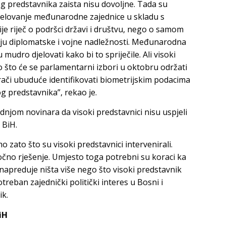
og predstavnika zaista nisu dovoljne. Tada su
jelovanje međunarodne zajednice u skladu s
nije riječ o podršci državi i društvu, nego o samom
ju diplomatske i vojne nadležnosti. Međunarodna
mudro djelovati kako bi to spriječile. Ali visoki
o što će se parlamentarni izbori u oktobru održati
rači ubuduće identifikovati biometrijskim podacima
g predstavnika”, rekao je.
njom novinara da visoki predstavnici nisu uspjeli
 BiH.
 zato što su visoki predstavnici intervenirali.
čno rješenje. Umjesto toga potrebni su koraci ka
 napreduje ništa više nego što visoki predstavnik
treban zajednički politički interes u Bosni i
ik.
iH