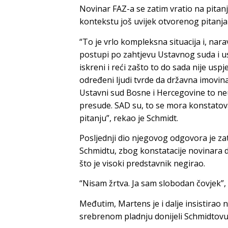
Novinar FAZ-a se zatim vratio na pitanj
kontekstu još uvijek otvorenog pitanja
“To je vrlo kompleksna situacija i, nar
postupi po zahtjevu Ustavnog suda i u
iskreni i reći zašto to do sada nije uspje
određeni ljudi tvrde da državna imovin
Ustavni sud Bosne i Hercegovine to ne
presude. SAD su, to se mora konstatov
pitanju”, rekao je Schmidt.
Posljednji dio njegovog odgovora je zat
Schmidtu, zbog konstatacije novinara d
što je visoki predstavnik negirao.
“Nisam žrtva. Ja sam slobodan čovjek”,
Međutim, Martens je i dalje insistirao 
srebrenom pladnju donijeli Schmidtovu