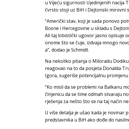
u Vijeću sigurnosti Ujedinjenih nacija
čvrsto stoji uz BiH i Dejtonski mirovni
“Američki stav, koji je sada ponovo pot
Bosne i Hercegovine u skladu s Dejton
Ali taj lobistički ugovor jasno opisuje
onome što se čuje, izdvaja mnogo novca
a”, dodao je Schmidt.
Na nekoliko pitanja o Miloradu Dodiku n
reagovao na to da posjeta Donalda Trum
Igora, sugeriše potencijalnu promjenu
“Ko misli da se problemi na Balkanu mo
činjenicu da se time odmah stvaraju no
rješenja za nešto što se na taj način ne 
U više detalja je ušao kada je novinar 
predstavnika u BiH ako dođe do nasilne