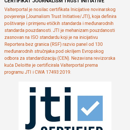
CERTIFIKAT JOURNALISM TRUST INITIATIVE
Valterportal je nosilac certifikata Inicijative novinarskog
povjerenja (Journalism Trust Initiative/JTI), koja definira
poštivanje i primjenu etičkih standarda i međunarodnih
standarda pouzdanosti. JTI je mehanizam pouzdanosti
zasnovan na ISO standardu koji je na inicijativu
Reportera bez granica (RSF) razvio panel od 130
međunarodnih stručnjaka pod okriljem Evropskog
odbora za standardizaciju (CEN). Nezavisna revizorska
kuća Deloitte je certificirala Valterportal prema
programu JTI i CWA 17493:2019.