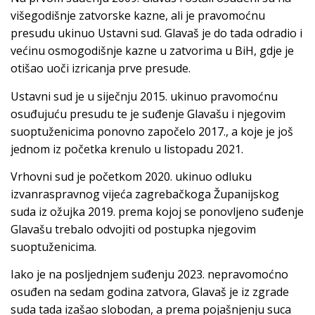
višegodišnje zatvorske kazne, ali je pravomoćnu
presudu ukinuo Ustavni sud. Glavaš je do tada odradio i
većinu osmogodišnje kazne u zatvorima u BiH, gdje je
otišao uoči izricanja prve presude.
Ustavni sud je u siječnju 2015. ukinuo pravomoćnu
osuđujuću presudu te je suđenje Glavašu i njegovim
suoptuženicima ponovno započelo 2017., a koje je još
jednom iz početka krenulo u listopadu 2021.
Vrhovni sud je početkom 2020. ukinuo odluku
izvanraspravnog vijeća zagrebačkoga Županijskog
suda iz ožujka 2019. prema kojoj se ponovljeno suđenje
Glavašu trebalo odvojiti od postupka njegovim
suoptuženicima.
Iako je na posljednjem suđenju 2023. nepravomoćno
osuđen na sedam godina zatvora, Glavaš je iz zgrade
suda tada izašao slobodan, a prema pojašnjenju suca