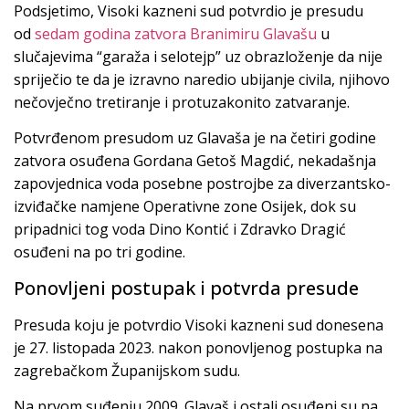
Podsjetimo, Visoki kazneni sud potvrdio je presudu
od
sedam godina zatvora Branimiru Glavašu
u
slučajevima “garaža i selotejp” uz obrazloženje da nije
spriječio te da je izravno naredio ubijanje civila, njihovo
nečovječno tretiranje i protuzakonito zatvaranje.
Potvrđenom presudom uz Glavaša je na četiri godine
zatvora osuđena Gordana Getoš Magdić, nekadašnja
zapovjednica voda posebne postrojbe za diverzantsko-
izviđačke namjene Operativne zone Osijek, dok su
pripadnici tog voda Dino Kontić i Zdravko Dragić
osuđeni na po tri godine.
Ponovljeni postupak i potvrda presude
Presuda koju je potvrdio Visoki kazneni sud donesena
je 27. listopada 2023. nakon ponovljenog postupka na
zagrebačkom Županijskom sudu.
Na prvom suđenju 2009. Glavaš i ostali osuđeni su na