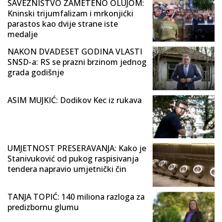
SAVEZNIŠTVO ZAMETENO OLUJOM:
Kninski trijumfalizam i mrkonjićki
parastos kao dvije strane iste
medalje
NAKON DVADESET GODINA VLASTI
SNSD-a: RS se prazni brzinom jednog
grada godišnje
ASIM MUJKIĆ: Dodikov Kec iz rukava
UMJETNOST PRESERAVANJA: Kako je
Stanivuković od pukog raspisivanja
tendera napravio umjetnički čin
TANJA TOPIĆ: 140 miliona razloga za
predizbornu glumu