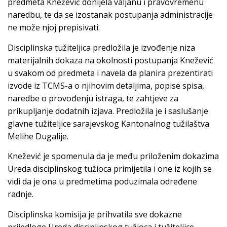
predmeta Knežević donijela valjanu i pravovremenu
naredbu, te da se izostanak postupanja administracije
ne može njoj prepisivati.
Disciplinska tužiteljica predložila je izvođenje niza
materijalnih dokaza na okolnosti postupanja Knežević
u svakom od predmeta i navela da planira prezentirati
izvode iz TCMS-a o njihovim detaljima, popise spisa,
naredbe o provođenju istraga, te zahtjeve za
prikupljanje dodatnih izjava. Predložila je i saslušanje
glavne tužiteljice sarajevskog Kantonalnog tužilaštva
Melihe Dugalije.
Knežević je spomenula da je među priloženim dokazima
Ureda disciplinskog tužioca primijetila i one iz kojih se
vidi da je ona u predmetima poduzimala određene
radnje.
Disciplinska komisija je prihvatila sve dokazne
prijedloge Ureda disciplinskog tužioca i tužiteljice