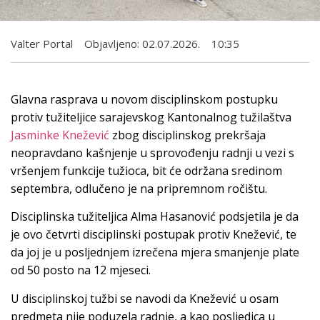
Valter Portal
Objavljeno:
02.07.2026.
10:35
Glavna rasprava u novom disciplinskom postupku
protiv tužiteljice sarajevskog Kantonalnog tužilaštva
Jasminke Knežević
zbog disciplinskog prekršaja
neopravdano kašnjenje u sprovođenju radnji u vezi s
vršenjem funkcije tužioca, bit će održana sredinom
septembra, odlučeno je na pripremnom ročištu.
Disciplinska tužiteljica Alma Hasanović podsjetila je da
je ovo četvrti disciplinski postupak protiv Knežević, te
da joj je u posljednjem izrečena mjera smanjenje plate
od 50 posto na 12 mjeseci.
U disciplinskoj tužbi se navodi da Knežević u osam
predmeta nije poduzela radnje, a kao posljedica u