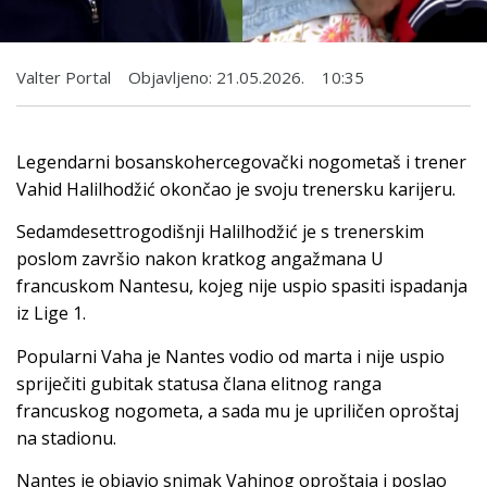
Valter Portal
Objavljeno:
21.05.2026.
10:35
Legendarni bosanskohercegovački nogometaš i trener
Vahid Halilhodžić okončao je svoju trenersku karijeru.
Sedamdesettrogodišnji Halilhodžić je s trenerskim
poslom završio nakon kratkog angažmana U
francuskom Nantesu, kojeg nije uspio spasiti ispadanja
iz Lige 1.
Popularni Vaha je Nantes vodio od marta i nije uspio
spriječiti gubitak statusa člana elitnog ranga
francuskog nogometa, a sada mu je upriličen oproštaj
na stadionu.
Nantes je objavio snimak Vahinog oproštaja i poslao