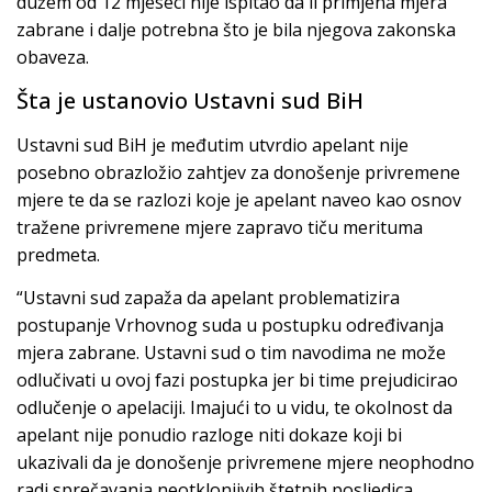
dužem od 12 mjeseci nije ispitao da li primjena mjera
zabrane i dalje potrebna što je bila njegova zakonska
obaveza.
Šta je ustanovio Ustavni sud BiH
Ustavni sud BiH je međutim utvrdio apelant nije
posebno obrazložio zahtjev za donošenje privremene
mjere te da se razlozi koje je apelant naveo kao osnov
tražene privremene mjere zapravo tiču merituma
predmeta.
“Ustavni sud zapaža da apelant problematizira
postupanje Vrhovnog suda u postupku određivanja
mjera zabrane. Ustavni sud o tim navodima ne može
odlučivati u ovoj fazi postupka jer bi time prejudicirao
odlučenje o apelaciji. Imajući to u vidu, te okolnost da
apelant nije ponudio razloge niti dokaze koji bi
ukazivali da je donošenje privremene mjere neophodno
radi sprečavanja neotklonjivih štetnih posljedica,