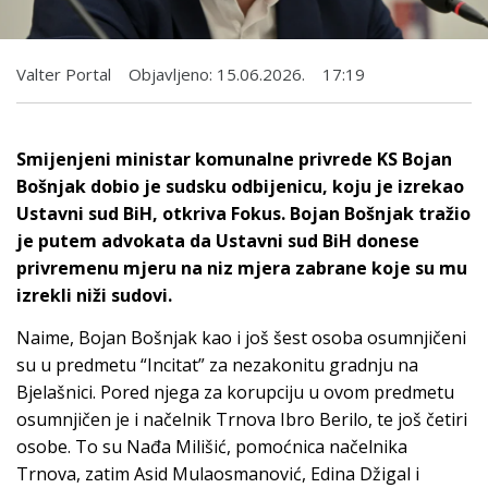
Valter Portal
Objavljeno:
15.06.2026.
17:19
Smijenjeni ministar komunalne privrede KS Bojan
Bošnjak dobio je sudsku odbijenicu, koju je izrekao
Ustavni sud BiH, otkriva Fokus. Bojan Bošnjak tražio
je putem advokata da Ustavni sud BiH donese
privremenu mjeru na niz mjera zabrane koje su mu
izrekli niži sudovi.
Naime, Bojan Bošnjak kao i još šest osoba osumnjičeni
su u predmetu “Incitat” za nezakonitu gradnju na
Bjelašnici. Pored njega za korupciju u ovom predmetu
osumnjičen je i načelnik Trnova Ibro Berilo, te još četiri
osobe. To su Nađa Milišić, pomoćnica načelnika
Trnova, zatim Asid Mulaosmanović, Edina Džigal i