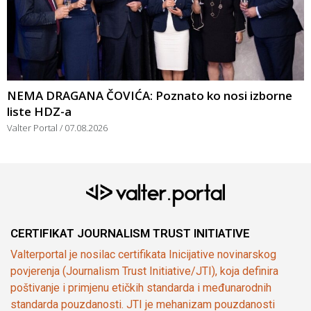
NEMA DRAGANA ČOVIĆA: Poznato ko nosi izborne
liste HDZ-a
Valter Portal
07.08.2026
CERTIFIKAT JOURNALISM TRUST INITIATIVE
Valterportal je nosilac certifikata Inicijative novinarskog
povjerenja (Journalism Trust Initiative/JTI), koja definira
poštivanje i primjenu etičkih standarda i međunarodnih
standarda pouzdanosti. JTI je mehanizam pouzdanosti