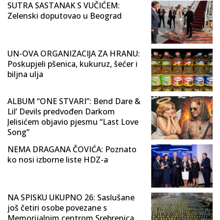
SUTRA SASTANAK S VUČIĆEM:
Zelenski doputovao u Beograd
UN-OVA ORGANIZACIJA ZA HRANU:
Poskupjeli pšenica, kukuruz, šećer i
biljna ulja
ALBUM “ONE STVARI”: Bend Dare &
Lil’ Devils predvođen Darkom
Jelisićem objavio pjesmu “Last Love
Song”
NEMA DRAGANA ČOVIĆA: Poznato
ko nosi izborne liste HDZ-a
NA SPISKU UKUPNO 26: Saslušane
još četiri osobe povezane s
Memorijalnim centrom Srebrenica