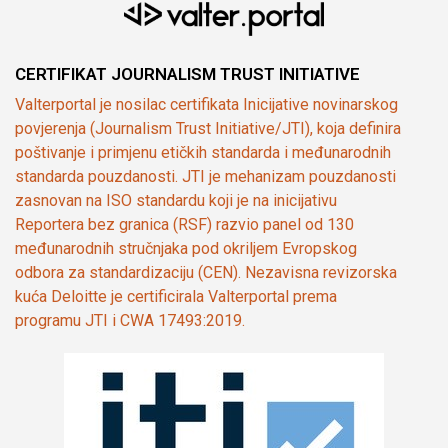
CERTIFIKAT JOURNALISM TRUST INITIATIVE
Valterportal je nosilac certifikata Inicijative novinarskog
povjerenja (Journalism Trust Initiative/JTI), koja definira
poštivanje i primjenu etičkih standarda i međunarodnih
standarda pouzdanosti. JTI je mehanizam pouzdanosti
zasnovan na ISO standardu koji je na inicijativu
Reportera bez granica (RSF) razvio panel od 130
međunarodnih stručnjaka pod okriljem Evropskog
odbora za standardizaciju (CEN). Nezavisna revizorska
kuća Deloitte je certificirala Valterportal prema
programu JTI i CWA 17493:2019.