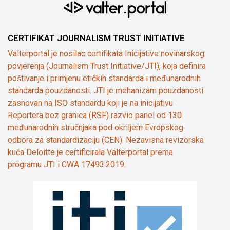
CERTIFIKAT JOURNALISM TRUST INITIATIVE
Valterportal je nosilac certifikata Inicijative novinarskog
povjerenja (Journalism Trust Initiative/JTI), koja definira
poštivanje i primjenu etičkih standarda i međunarodnih
standarda pouzdanosti. JTI je mehanizam pouzdanosti
zasnovan na ISO standardu koji je na inicijativu
Reportera bez granica (RSF) razvio panel od 130
međunarodnih stručnjaka pod okriljem Evropskog
odbora za standardizaciju (CEN). Nezavisna revizorska
kuća Deloitte je certificirala Valterportal prema
programu JTI i CWA 17493:2019.