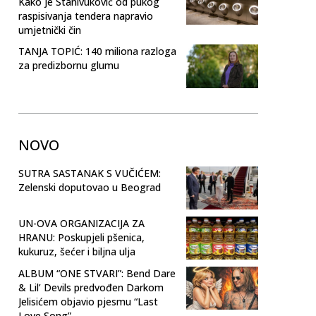
Kako je Stanivuković od pukog
raspisivanja tendera napravio
umjetnički čin
TANJA TOPIĆ: 140 miliona razloga
za predizbornu glumu
NOVO
SUTRA SASTANAK S VUČIĆEM:
Zelenski doputovao u Beograd
UN-OVA ORGANIZACIJA ZA
HRANU: Poskupjeli pšenica,
kukuruz, šećer i biljna ulja
ALBUM “ONE STVARI”: Bend Dare
& Lil’ Devils predvođen Darkom
Jelisićem objavio pjesmu “Last
Love Song”