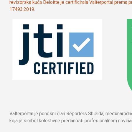
revizorska kuća Deloitte je certificirala Valterportal prema
17493:2019.
Valterportal je ponosni član Reporters Shielda, međunarod
koja je simbol kolektivne predanosti profesionalnom novinar