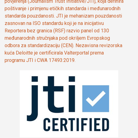
povjerenja (Journalism Trust Initiative/JTI), koja definira
poštivanje i primjenu etičkih standarda i međunarodnih
standarda pouzdanosti. JTI je mehanizam pouzdanosti
zasnovan na ISO standardu koji je na inicijativu
Reportera bez granica (RSF) razvio panel od 130
međunarodnih stručnjaka pod okriljem Evropskog
odbora za standardizaciju (CEN). Nezavisna revizorska
kuća Deloitte je certificirala Valterportal prema
programu JTI i CWA 17493:2019.