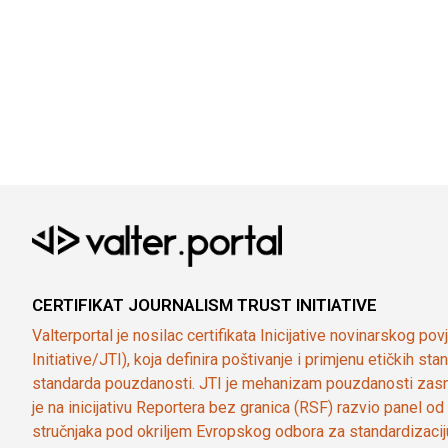
CERTIFIKAT JOURNALISM TRUST INITIATIVE
Valterportal je nosilac certifikata Inicijative novinarskog po
Initiative/JTI), koja definira poštivanje i primjenu etičkih s
standarda pouzdanosti. JTI je mehanizam pouzdanosti zasn
je na inicijativu Reportera bez granica (RSF) razvio panel 
stručnjaka pod okriljem Evropskog odbora za standardizaci