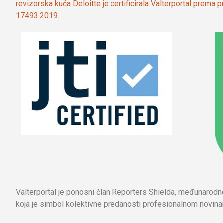
revizorska kuća Deloitte je certificirala Valterportal prema
17493:2019.
Valterportal je ponosni član Reporters Shielda, međunarod
koja je simbol kolektivne predanosti profesionalnom novinar