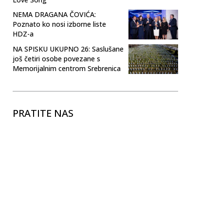
NEMA DRAGANA ČOVIĆA:
Poznato ko nosi izborne liste
HDZ-a
NA SPISKU UKUPNO 26: Saslušane
još četiri osobe povezane s
Memorijalnim centrom Srebrenica
PRATITE NAS