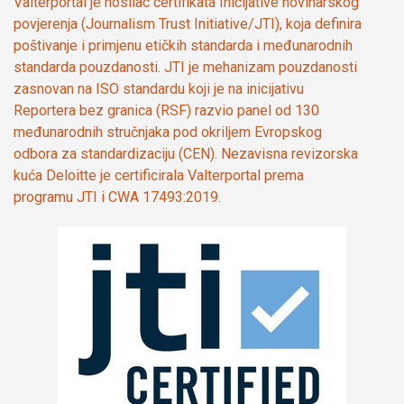
Valterportal je nosilac certifikata Inicijative novinarskog
povjerenja (Journalism Trust Initiative/JTI), koja definira
poštivanje i primjenu etičkih standarda i međunarodnih
standarda pouzdanosti. JTI je mehanizam pouzdanosti
zasnovan na ISO standardu koji je na inicijativu
Reportera bez granica (RSF) razvio panel od 130
međunarodnih stručnjaka pod okriljem Evropskog
odbora za standardizaciju (CEN). Nezavisna revizorska
kuća Deloitte je certificirala Valterportal prema
programu JTI i CWA 17493:2019.