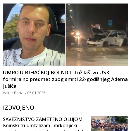
UMRO U BIHAĆKOJ BOLNICI: Tužilaštvo USK
formiralno predmet zbog smrti 22-godišnjeg Adema
Jušića
Valter Portal
05.01.2026
IZDVOJENO
SAVEZNIŠTVO ZAMETENO OLUJOM:
Kninski trijumfalizam i mrkonjićki