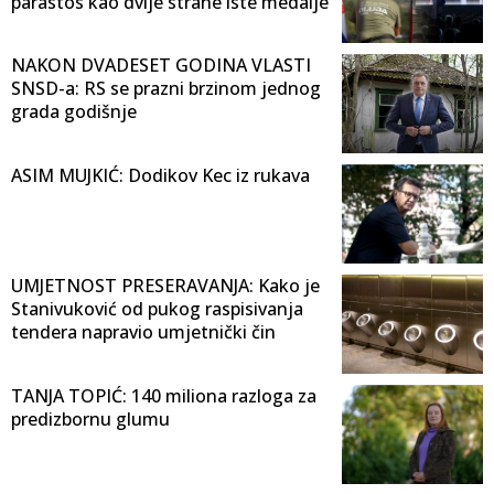
parastos kao dvije strane iste medalje
NAKON DVADESET GODINA VLASTI
SNSD-a: RS se prazni brzinom jednog
grada godišnje
ASIM MUJKIĆ: Dodikov Kec iz rukava
UMJETNOST PRESERAVANJA: Kako je
Stanivuković od pukog raspisivanja
tendera napravio umjetnički čin
TANJA TOPIĆ: 140 miliona razloga za
predizbornu glumu