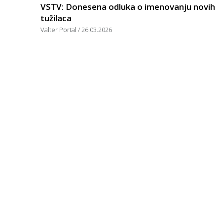
VSTV: Donesena odluka o imenovanju novih
tužilaca
Valter Portal
26.03.2026