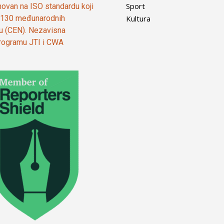
Sport
ovan na ISO standardu koji
Kultura
od 130 međunarodnih
ju (CEN). Nezavisna
 programu JTI i CWA