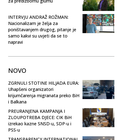
za predizbornu glumu
INTERVJU ANDRAŽ ROŽMAN:
Nacionalizam je želja za
poništavanjem drugog, pitanje je
samo kakvi su uvjeti da se to
napravi
NOVO
ZGRNULI STOTINE HILJADA EURA:
Uhapšeni organizatori
krijumčarenja migranata preko BiH
i Balkana
PREURANJENA KAMPANJA I
ZLOUPOTREBA DJECE: CIK BiH
izrekao kazne SNSD-u, SDP-u i
PSS-u
TRANSPARENCY INTERNATIONAL