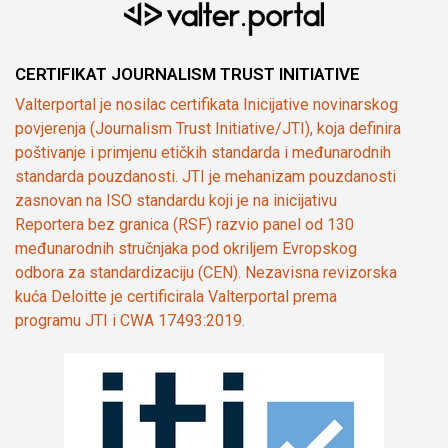
CERTIFIKAT JOURNALISM TRUST INITIATIVE
Valterportal je nosilac certifikata Inicijative novinarskog
povjerenja (Journalism Trust Initiative/JTI), koja definira
poštivanje i primjenu etičkih standarda i međunarodnih
standarda pouzdanosti. JTI je mehanizam pouzdanosti
zasnovan na ISO standardu koji je na inicijativu
Reportera bez granica (RSF) razvio panel od 130
međunarodnih stručnjaka pod okriljem Evropskog
odbora za standardizaciju (CEN). Nezavisna revizorska
kuća Deloitte je certificirala Valterportal prema
programu JTI i CWA 17493:2019.