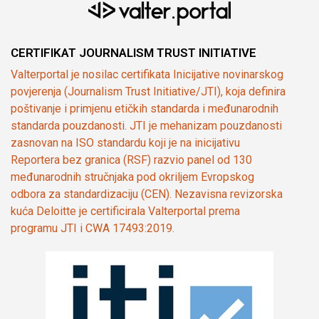
CERTIFIKAT JOURNALISM TRUST INITIATIVE
Valterportal je nosilac certifikata Inicijative novinarskog
povjerenja (Journalism Trust Initiative/JTI), koja definira
poštivanje i primjenu etičkih standarda i međunarodnih
standarda pouzdanosti. JTI je mehanizam pouzdanosti
zasnovan na ISO standardu koji je na inicijativu
Reportera bez granica (RSF) razvio panel od 130
međunarodnih stručnjaka pod okriljem Evropskog
odbora za standardizaciju (CEN). Nezavisna revizorska
kuća Deloitte je certificirala Valterportal prema
programu JTI i CWA 17493:2019.