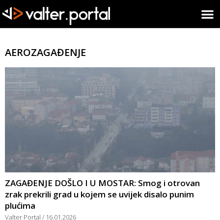
AEROZAGAĐENJE
ZAGAĐENJE DOŠLO I U MOSTAR: Smog i otrovan
zrak prekrili grad u kojem se uvijek disalo punim
plućima
Valter Portal
16.01.2026