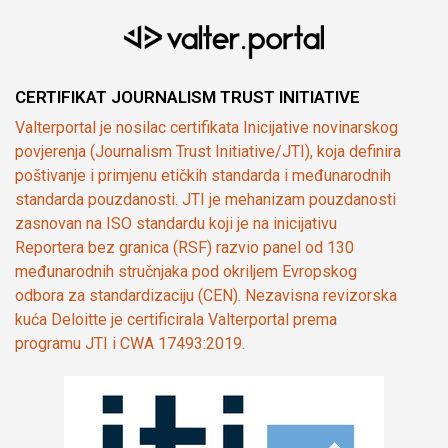
CERTIFIKAT JOURNALISM TRUST INITIATIVE
Valterportal je nosilac certifikata Inicijative novinarskog
povjerenja (Journalism Trust Initiative/JTI), koja definira
poštivanje i primjenu etičkih standarda i međunarodnih
standarda pouzdanosti. JTI je mehanizam pouzdanosti
zasnovan na ISO standardu koji je na inicijativu
Reportera bez granica (RSF) razvio panel od 130
međunarodnih stručnjaka pod okriljem Evropskog
odbora za standardizaciju (CEN). Nezavisna revizorska
kuća Deloitte je certificirala Valterportal prema
programu JTI i CWA 17493:2019.