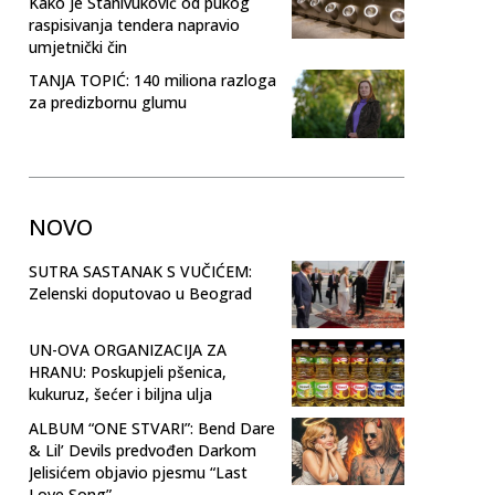
Kako je Stanivuković od pukog
raspisivanja tendera napravio
umjetnički čin
TANJA TOPIĆ: 140 miliona razloga
za predizbornu glumu
NOVO
SUTRA SASTANAK S VUČIĆEM:
Zelenski doputovao u Beograd
UN-OVA ORGANIZACIJA ZA
HRANU: Poskupjeli pšenica,
kukuruz, šećer i biljna ulja
ALBUM “ONE STVARI”: Bend Dare
& Lil’ Devils predvođen Darkom
Jelisićem objavio pjesmu “Last
Love Song”