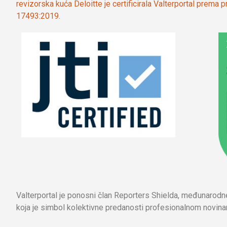
revizorska kuća Deloitte je certificirala Valterportal prema
17493:2019.
Valterportal je ponosni član Reporters Shielda, međunarod
koja je simbol kolektivne predanosti profesionalnom novinar