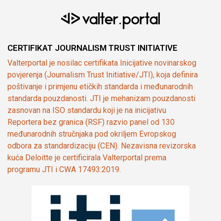
CERTIFIKAT JOURNALISM TRUST INITIATIVE
Valterportal je nosilac certifikata Inicijative novinarskog
povjerenja (Journalism Trust Initiative/JTI), koja definira
poštivanje i primjenu etičkih standarda i međunarodnih
standarda pouzdanosti. JTI je mehanizam pouzdanosti
zasnovan na ISO standardu koji je na inicijativu
Reportera bez granica (RSF) razvio panel od 130
međunarodnih stručnjaka pod okriljem Evropskog
odbora za standardizaciju (CEN). Nezavisna revizorska
kuća Deloitte je certificirala Valterportal prema
programu JTI i CWA 17493:2019.