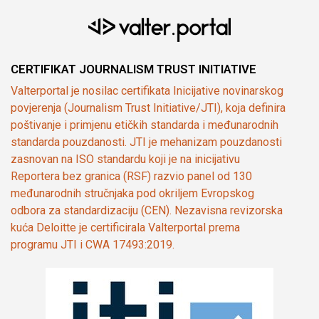
CERTIFIKAT JOURNALISM TRUST INITIATIVE
Valterportal je nosilac certifikata Inicijative novinarskog
povjerenja (Journalism Trust Initiative/JTI), koja definira
poštivanje i primjenu etičkih standarda i međunarodnih
standarda pouzdanosti. JTI je mehanizam pouzdanosti
zasnovan na ISO standardu koji je na inicijativu
Reportera bez granica (RSF) razvio panel od 130
međunarodnih stručnjaka pod okriljem Evropskog
odbora za standardizaciju (CEN). Nezavisna revizorska
kuća Deloitte je certificirala Valterportal prema
programu JTI i CWA 17493:2019.