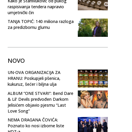
Kako je Stanivuković od pukog
raspisivanja tendera napravio
umjetnički čin
TANJA TOPIĆ: 140 miliona razloga
za predizbornu glumu
NOVO
UN-OVA ORGANIZACIJA ZA
HRANU: Poskupjeli pšenica,
kukuruz, šećer i biljna ulja
ALBUM “ONE STVARI”: Bend Dare
& Lil’ Devils predvođen Darkom
Jelisićem objavio pjesmu “Last
Love Song”
NEMA DRAGANA ČOVIĆA:
Poznato ko nosi izborne liste
HDZ-a