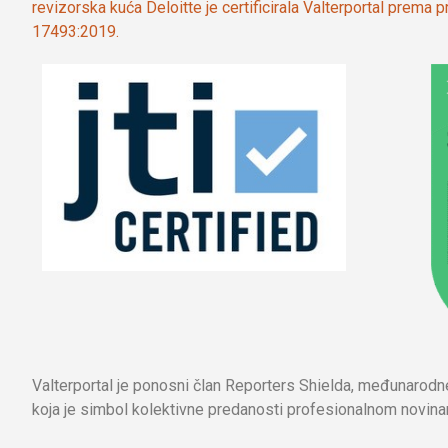
revizorska kuća Deloitte je certificirala Valterportal prema
17493:2019.
Valterportal je ponosni član Reporters Shielda, međunarod
koja je simbol kolektivne predanosti profesionalnom novinar