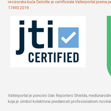
revizorska kuća Deloitte je certificirala Valterportal prema
17493:2019.
Valterportal je ponosni član Reporters Shielda, međunarod
koja je simbol kolektivne predanosti profesionalnom novinar