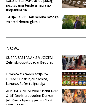
Kako je Stanivuković od pukog
raspisivanja tendera napravio
umjetnički čin
TANJA TOPIĆ: 140 miliona razloga
za predizbornu glumu
NOVO
SUTRA SASTANAK S VUČIĆEM:
Zelenski doputovao u Beograd
UN-OVA ORGANIZACIJA ZA
HRANU: Poskupjeli pšenica,
kukuruz, šećer i biljna ulja
ALBUM “ONE STVARI”: Bend Dare
& Lil’ Devils predvođen Darkom
Jelisićem objavio pjesmu “Last
Love Song”