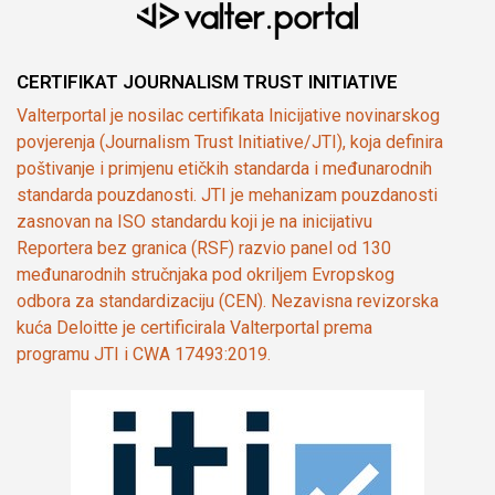
CERTIFIKAT JOURNALISM TRUST INITIATIVE
Valterportal je nosilac certifikata Inicijative novinarskog
povjerenja (Journalism Trust Initiative/JTI), koja definira
poštivanje i primjenu etičkih standarda i međunarodnih
standarda pouzdanosti. JTI je mehanizam pouzdanosti
zasnovan na ISO standardu koji je na inicijativu
Reportera bez granica (RSF) razvio panel od 130
međunarodnih stručnjaka pod okriljem Evropskog
odbora za standardizaciju (CEN). Nezavisna revizorska
kuća Deloitte je certificirala Valterportal prema
programu JTI i CWA 17493:2019.