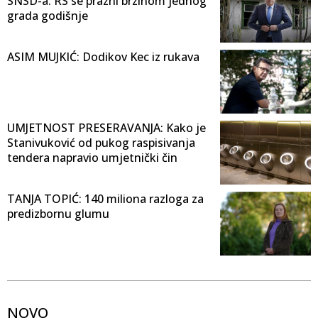
SNSD-a: RS se prazni brzinom jednog
grada godišnje
ASIM MUJKIĆ: Dodikov Kec iz rukava
UMJETNOST PRESERAVANJA: Kako je
Stanivuković od pukog raspisivanja
tendera napravio umjetnički čin
TANJA TOPIĆ: 140 miliona razloga za
predizbornu glumu
NOVO