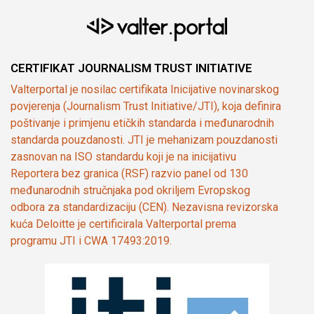
CERTIFIKAT JOURNALISM TRUST INITIATIVE
Valterportal je nosilac certifikata Inicijative novinarskog
povjerenja (Journalism Trust Initiative/JTI), koja definira
poštivanje i primjenu etičkih standarda i međunarodnih
standarda pouzdanosti. JTI je mehanizam pouzdanosti
zasnovan na ISO standardu koji je na inicijativu
Reportera bez granica (RSF) razvio panel od 130
međunarodnih stručnjaka pod okriljem Evropskog
odbora za standardizaciju (CEN). Nezavisna revizorska
kuća Deloitte je certificirala Valterportal prema
programu JTI i CWA 17493:2019.