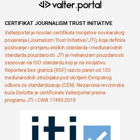
CERTIFIKAT JOURNALISM TRUST INITIATIVE
Valterportal je nosilac certifikata Inicijative novinarskog
povjerenja (Journalism Trust Initiative/JTI), koja definira
poštivanje i primjenu etičkih standarda i međunarodnih
standarda pouzdanosti. JTI je mehanizam pouzdanosti
zasnovan na ISO standardu koji je na inicijativu
Reportera bez granica (RSF) razvio panel od 130
međunarodnih stručnjaka pod okriljem Evropskog
odbora za standardizaciju (CEN). Nezavisna revizorska
kuća Deloitte je certificirala Valterportal prema
programu JTI i CWA 17493:2019.