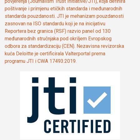
povjerenja (Journalism Trust Initiative/JTI), koja definira
poštivanje i primjenu etičkih standarda i međunarodnih
standarda pouzdanosti. JTI je mehanizam pouzdanosti
zasnovan na ISO standardu koji je na inicijativu
Reportera bez granica (RSF) razvio panel od 130
međunarodnih stručnjaka pod okriljem Evropskog
odbora za standardizaciju (CEN). Nezavisna revizorska
kuća Deloitte je certificirala Valterportal prema
programu JTI i CWA 17493:2019.