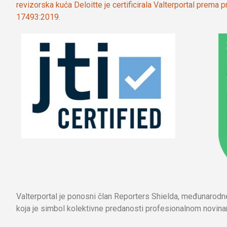
revizorska kuća Deloitte je certificirala Valterportal prema
17493:2019.
Valterportal je ponosni član Reporters Shielda, međunarod
koja je simbol kolektivne predanosti profesionalnom novinar