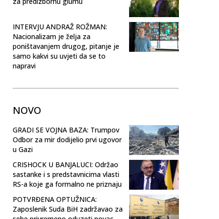
za predizbornu glumu
INTERVJU ANDRAŽ ROŽMAN:
Nacionalizam je želja za
poništavanjem drugog, pitanje je
samo kakvi su uvjeti da se to
napravi
NOVO
GRADI SE VOJNA BAZA: Trumpov
Odbor za mir dodijelio prvi ugovor
u Gazi
CRISHOCK U BANJALUCI: Održao
sastanke i s predstavnicima vlasti
RS-a koje ga formalno ne priznaju
POTVRĐENA OPTUŽNICA:
Zaposlenik Suda BiH zadržavao za
sebe privremeno oduzeti novac