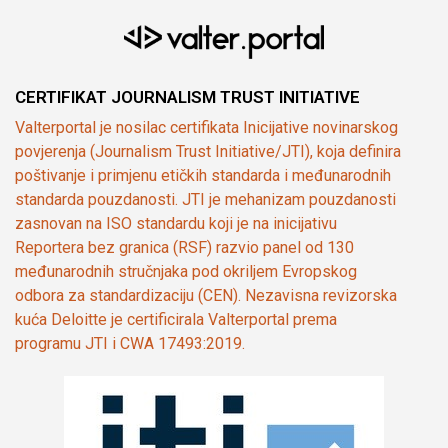
CERTIFIKAT JOURNALISM TRUST INITIATIVE
Valterportal je nosilac certifikata Inicijative novinarskog
povjerenja (Journalism Trust Initiative/JTI), koja definira
poštivanje i primjenu etičkih standarda i međunarodnih
standarda pouzdanosti. JTI je mehanizam pouzdanosti
zasnovan na ISO standardu koji je na inicijativu
Reportera bez granica (RSF) razvio panel od 130
međunarodnih stručnjaka pod okriljem Evropskog
odbora za standardizaciju (CEN). Nezavisna revizorska
kuća Deloitte je certificirala Valterportal prema
programu JTI i CWA 17493:2019.