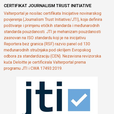
CERTIFIKAT JOURNALISM TRUST INITIATIVE
Valterportal je nosilac certifikata Inicijative novinarskog
povjerenja (Journalism Trust Initiative/JTI), koja definira
poštivanje i primjenu etičkih standarda i međunarodnih
standarda pouzdanosti. JTI je mehanizam pouzdanosti
zasnovan na ISO standardu koji je na inicijativu
Reportera bez granica (RSF) razvio panel od 130
međunarodnih stručnjaka pod okriljem Evropskog
odbora za standardizaciju (CEN). Nezavisna revizorska
kuća Deloitte je certificirala Valterportal prema
programu JTI i CWA 17493:2019.