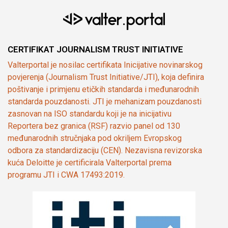
CERTIFIKAT JOURNALISM TRUST INITIATIVE
Valterportal je nosilac certifikata Inicijative novinarskog
povjerenja (Journalism Trust Initiative/JTI), koja definira
poštivanje i primjenu etičkih standarda i međunarodnih
standarda pouzdanosti. JTI je mehanizam pouzdanosti
zasnovan na ISO standardu koji je na inicijativu
Reportera bez granica (RSF) razvio panel od 130
međunarodnih stručnjaka pod okriljem Evropskog
odbora za standardizaciju (CEN). Nezavisna revizorska
kuća Deloitte je certificirala Valterportal prema
programu JTI i CWA 17493:2019.