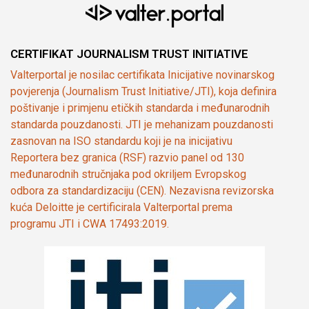
CERTIFIKAT JOURNALISM TRUST INITIATIVE
Valterportal je nosilac certifikata Inicijative novinarskog
povjerenja (Journalism Trust Initiative/JTI), koja definira
poštivanje i primjenu etičkih standarda i međunarodnih
standarda pouzdanosti. JTI je mehanizam pouzdanosti
zasnovan na ISO standardu koji je na inicijativu
Reportera bez granica (RSF) razvio panel od 130
međunarodnih stručnjaka pod okriljem Evropskog
odbora za standardizaciju (CEN). Nezavisna revizorska
kuća Deloitte je certificirala Valterportal prema
programu JTI i CWA 17493:2019.