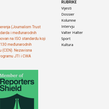
RUBRIKE
Vijesti
Dossier
Kolumne
Intervju
vjerenja (Journalism Trust
Valter Halter
tandarda i međunarodnih
Sport
ovan na ISO standardu koji
Kultura
od 130 međunarodnih
ju (CEN). Nezavisna
 programu JTI i CWA