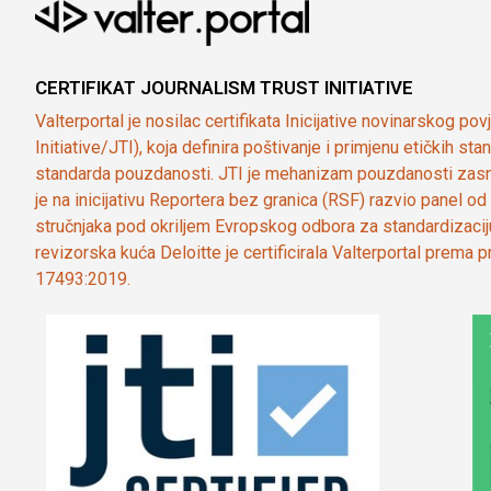
CERTIFIKAT JOURNALISM TRUST INITIATIVE
Valterportal je nosilac certifikata Inicijative novinarskog po
Initiative/JTI), koja definira poštivanje i primjenu etičkih s
standarda pouzdanosti. JTI je mehanizam pouzdanosti zasn
je na inicijativu Reportera bez granica (RSF) razvio panel 
stručnjaka pod okriljem Evropskog odbora za standardizaci
revizorska kuća Deloitte je certificirala Valterportal prema
17493:2019.