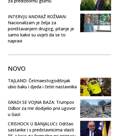
za predizbornu glumu
INTERVJU ANDRAŽ ROŽMAN:
Nacionalizam je želja za
poništavanjem drugog, pitanje je
samo kakvi su uvjeti da se to
napravi
NOVO
TAJLAND: Četrnaestogodišnjak
ubio baku i djeda i četiri nastavnika
GRADI SE VOJNA BAZA: Trumpov
Odbor za mir dodijelio prvi ugovor
u Gazi
CRISHOCK U BANJALUCI: Održao
sastanke i s predstavnicima vlasti
RS-a koje ga formalno ne priznaju