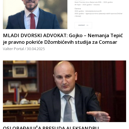
MLADI DVORSKI ADVOKAT: Gojko – Nemanja Tepić
je pravno pokriće Džombićevih studija za Comsar
Valter Portal
30.04.2025
OSLOBAĐAJUĆA PRESUDA ALEKSANDRU