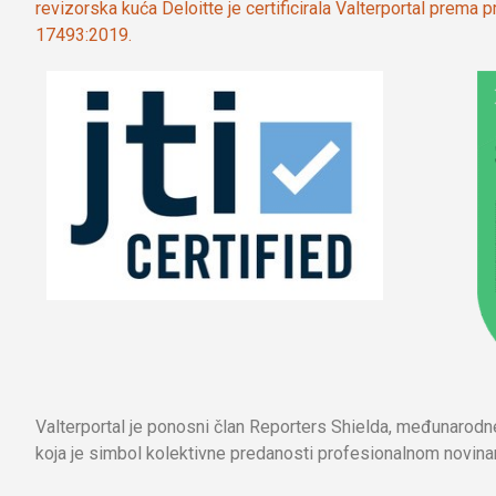
revizorska kuća Deloitte je certificirala Valterportal prema
17493:2019.
Valterportal je ponosni član Reporters Shielda, međunarod
koja je simbol kolektivne predanosti profesionalnom novinar