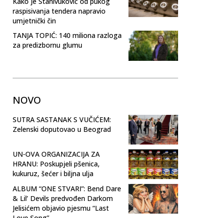
Kako je Stanivuković od pukog
raspisivanja tendera napravio
umjetnički čin
TANJA TOPIĆ: 140 miliona razloga
za predizbornu glumu
NOVO
SUTRA SASTANAK S VUČIĆEM:
Zelenski doputovao u Beograd
UN-OVA ORGANIZACIJA ZA
HRANU: Poskupjeli pšenica,
kukuruz, šećer i biljna ulja
ALBUM “ONE STVARI”: Bend Dare
& Lil’ Devils predvođen Darkom
Jelisićem objavio pjesmu “Last
Love Song”