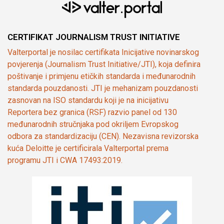
CERTIFIKAT JOURNALISM TRUST INITIATIVE
Valterportal je nosilac certifikata Inicijative novinarskog
povjerenja (Journalism Trust Initiative/JTI), koja definira
poštivanje i primjenu etičkih standarda i međunarodnih
standarda pouzdanosti. JTI je mehanizam pouzdanosti
zasnovan na ISO standardu koji je na inicijativu
Reportera bez granica (RSF) razvio panel od 130
međunarodnih stručnjaka pod okriljem Evropskog
odbora za standardizaciju (CEN). Nezavisna revizorska
kuća Deloitte je certificirala Valterportal prema
programu JTI i CWA 17493:2019.