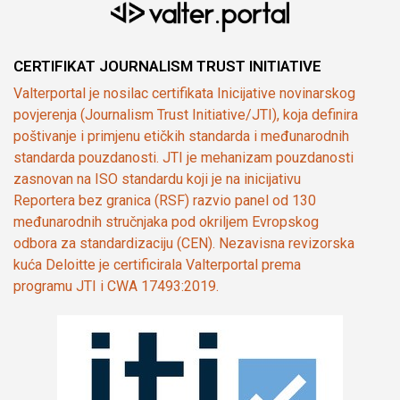
CERTIFIKAT JOURNALISM TRUST INITIATIVE
Valterportal je nosilac certifikata Inicijative novinarskog
povjerenja (Journalism Trust Initiative/JTI), koja definira
poštivanje i primjenu etičkih standarda i međunarodnih
standarda pouzdanosti. JTI je mehanizam pouzdanosti
zasnovan na ISO standardu koji je na inicijativu
Reportera bez granica (RSF) razvio panel od 130
međunarodnih stručnjaka pod okriljem Evropskog
odbora za standardizaciju (CEN). Nezavisna revizorska
kuća Deloitte je certificirala Valterportal prema
programu JTI i CWA 17493:2019.