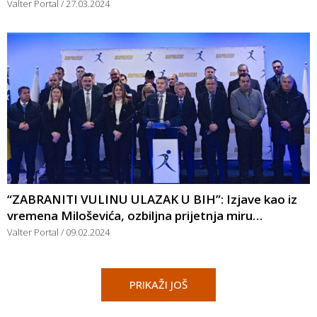
Valter Portal
27.03.2024
“ZABRANITI VULINU ULAZAK U BIH”: Izjave kao iz
vremena Miloševića, ozbiljna prijetnja miru…
Valter Portal
09.02.2024
PRIKAŽI JOŠ