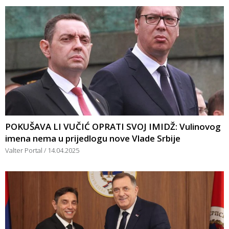
POKUŠAVA LI VUČIĆ OPRATI SVOJ IMIDŽ: Vulinovog
imena nema u prijedlogu nove Vlade Srbije
Valter Portal
14.04.2025