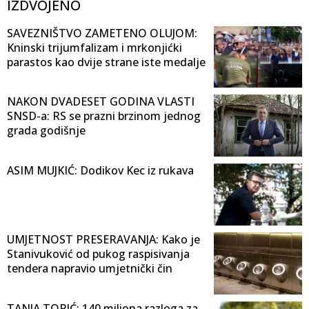
IZDVOJENO
SAVEZNIŠTVO ZAMETENO OLUJOM:
Kninski trijumfalizam i mrkonjićki
parastos kao dvije strane iste medalje
NAKON DVADESET GODINA VLASTI
SNSD-a: RS se prazni brzinom jednog
grada godišnje
ASIM MUJKIĆ: Dodikov Kec iz rukava
UMJETNOST PRESERAVANJA: Kako je
Stanivuković od pukog raspisivanja
tendera napravio umjetnički čin
TANJA TOPIĆ: 140 miliona razloga za