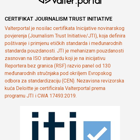
CERTIFIKAT JOURNALISM TRUST INITIATIVE
Valterportal je nosilac certifikata Inicijative novinarskog
povjerenja (Journalism Trust Initiative/JTI), koja definira
poštivanje i primjenu etičkih standarda i međunarodnih
standarda pouzdanosti. JTI je mehanizam pouzdanosti
zasnovan na ISO standardu koji je na inicijativu
Reportera bez granica (RSF) razvio panel od 130
međunarodnih stručnjaka pod okriljem Evropskog
odbora za standardizaciju (CEN). Nezavisna revizorska
kuća Deloitte je certificirala Valterportal prema
programu JTI i CWA 17493:2019.