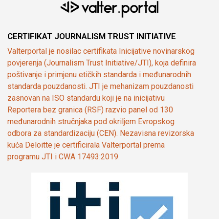
CERTIFIKAT JOURNALISM TRUST INITIATIVE
Valterportal je nosilac certifikata Inicijative novinarskog
povjerenja (Journalism Trust Initiative/JTI), koja definira
poštivanje i primjenu etičkih standarda i međunarodnih
standarda pouzdanosti. JTI je mehanizam pouzdanosti
zasnovan na ISO standardu koji je na inicijativu
Reportera bez granica (RSF) razvio panel od 130
međunarodnih stručnjaka pod okriljem Evropskog
odbora za standardizaciju (CEN). Nezavisna revizorska
kuća Deloitte je certificirala Valterportal prema
programu JTI i CWA 17493:2019.