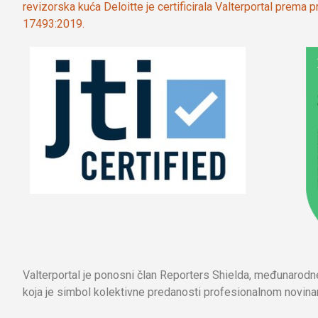
revizorska kuća Deloitte je certificirala Valterportal prema
17493:2019.
Valterportal je ponosni član Reporters Shielda, međunarod
koja je simbol kolektivne predanosti profesionalnom novinar