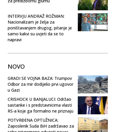
za predizbornu glumu
INTERVJU ANDRAŽ ROŽMAN:
Nacionalizam je želja za
poništavanjem drugog, pitanje je
samo kakvi su uvjeti da se to
napravi
NOVO
GRADI SE VOJNA BAZA: Trumpov
Odbor za mir dodijelio prvi ugovor
u Gazi
CRISHOCK U BANJALUCI: Održao
sastanke i s predstavnicima vlasti
RS-a koje ga formalno ne priznaju
POTVRĐENA OPTUŽNICA:
Zaposlenik Suda BiH zadržavao za
sebe privremeno oduzeti novac